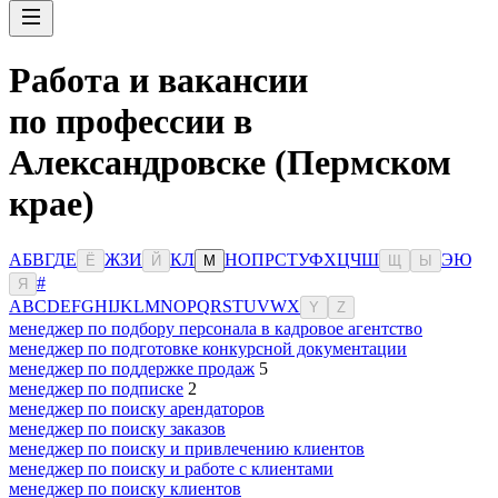
Работа и вакансии
по профессии в
Александровске (Пермском
крае)
А
Б
В
Г
Д
Е
Ж
З
И
К
Л
Н
О
П
Р
С
Т
У
Ф
Х
Ц
Ч
Ш
Э
Ю
Ё
Й
М
Щ
Ы
#
Я
A
B
C
D
E
F
G
H
I
J
K
L
M
N
O
P
Q
R
S
T
U
V
W
X
Y
Z
менеджер по подбору персонала в кадровое агентство
менеджер по подготовке конкурсной документации
менеджер по поддержке продаж
5
менеджер по подписке
2
менеджер по поиску арендаторов
менеджер по поиску заказов
менеджер по поиску и привлечению клиентов
менеджер по поиску и работе с клиентами
менеджер по поиску клиентов